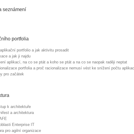
a seznámení
ního portfolia
 aplikační portfolio a jak aktivitu prosadit
kace a jak ji najdu
ní aplikací, na co se ptát a koho se ptát a na co se naopak raději neptat
ionalizace portfolia a proč racionalizace nemusí vést ke snížení počtu aplikac
py pro začátek
ktura
stup k architektuře
ifest a architektura
AFE
oblasti Enterprise IT
ra pro agilní organizace