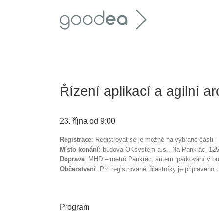
Skip
to
content
Řízení aplikací a agilní ar
23. října od 9:00
Registrace
: Registrovat se je možné na vybrané části i
Místo konání
: budova OKsystem a.s., Na Pankráci 125
Doprava
: MHD – metro Pankrác, autem: parkování v bud
Občerstvení
: Pro registrované účastníky je připraveno 
Program