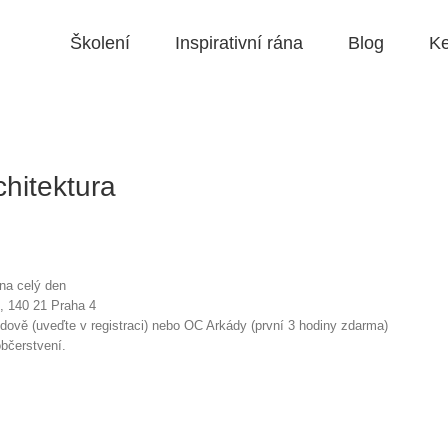
Školení
Inspirativní rána
Blog
Ke
chitektura
 na celý den
, 140 21 Praha 4
ově (uveďte v registraci) nebo OC Arkády (první 3 hodiny zdarma)
občerstvení.